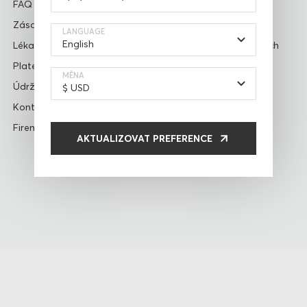
FAQ
Napište recenzi
Zásady dodání a vrácení
Obchodní podmínky
LANGUAGE
Lékařské prohlášení
Zásady ochrany osobních
údajů
Platební metody
MĚNA
Náš příběh
Údržba setu
Dárkový poukaz
Kontakty
Personalizace
Firemní dárky
AKTUALIZOVAT PREFERENCE
Blog