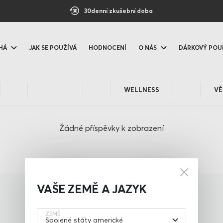
30denní zkušební doba
HÁ
JAK SE POUŽÍVÁ
HODNOCENÍ
O NÁS
DÁRKOVÝ POU
WELLNESS
VĚ
Žádné příspěvky k zobrazení
VAŠE ZEMĚ A JAZYK
ZEMĚ