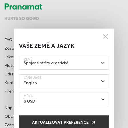
FAQ
VAŠE ZEMĚ A JAZYK
Zásady dodání a vrácení
Lékařské prohlášení
ZEMĚ
Platební metody
Údržba setu
LANGUAGE
Kontakty
Firemní dárky
MĚNA
Napište recenzi
Obchodní podmínky
AKTUALIZOVAT PREFERENCE
Zásady ochrany osobních údajů