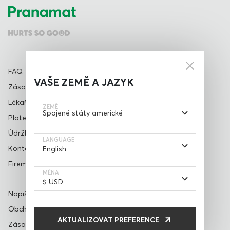
FAQ
VAŠE ZEMĚ A JAZYK
Zásady dodání a vrácení
Lékařské prohlášení
ZEMĚ
Platební metody
Údržba setu
LANGUAGE
Kontakty
Firemní dárky
MĚNA
Napište recenzi
Obchodní podmínky
AKTUALIZOVAT PREFERENCE
Zásady ochrany osobních údajů