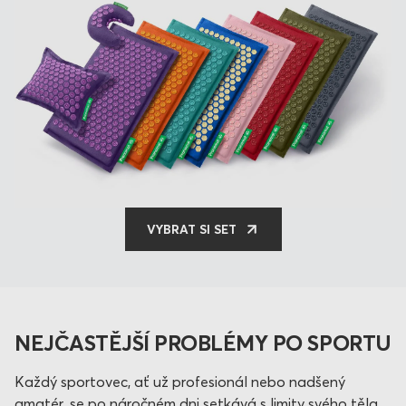
VYBRAT SI SET
NEJČASTĚJŠÍ PROBLÉMY PO SPORTU
Každý sportovec, ať už profesionál nebo nadšený
amatér, se po náročném dni setkává s limity svého těla.