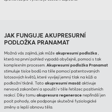
JAK FUNGUJE AKUPRESURNÍ
PODLOŽKA PRANAMAT
Možná vás zajímá, jak může
akupresurní podložka
,
která na první pohled vypadá obyčejně, pomoci s tak
komplexním procesem.
Akupresurní podložka Pranamat
stimuluje tisíce bodů na těle pomocí patentovaných
lotosových květů, které vyvíjejí jemný tlak na kůži a
podkožní tkáně. Tato
akupresurní masáž
aktivuje
nervová zakončení a spouští v těle řetězec pozitivních
reakcí. Díky tomu
akupresura regenerace
nepřináší jen
pocit pohody, ale podporuje skutečné fyziologické
změny a lepší obnovu těla.