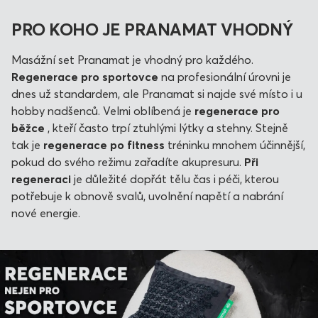
PRO KOHO JE PRANAMAT VHODNÝ
Masážní set Pranamat je vhodný pro každého.
Regenerace pro sportovce
na profesionální úrovni je
dnes už standardem, ale Pranamat si najde své místo i u
hobby nadšenců. Velmi oblíbená je
regenerace pro
běžce
, kteří často trpí ztuhlými lýtky a stehny. Stejně
tak je
regenerace po fitness
tréninku mnohem účinnější,
pokud do svého režimu zařadíte akupresuru.
Při
regeneraci
je důležité dopřát tělu čas i péči, kterou
potřebuje k obnově svalů, uvolnění napětí a nabrání
nové energie.