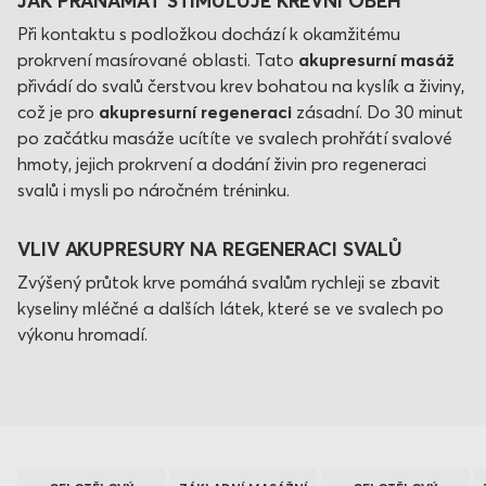
JAK PRANAMAT STIMULUJE KREVNÍ OBĚH
Při kontaktu s podložkou dochází k okamžitému
prokrvení masírované oblasti. Tato
akupresurní masáž
přivádí do svalů čerstvou krev bohatou na kyslík a živiny,
což je pro
akupresurní regeneraci
zásadní. Do 30 minut
po začátku masáže ucítíte ve svalech prohřátí svalové
hmoty, jejich prokrvení a dodání živin pro regeneraci
svalů i mysli po náročném tréninku.
VLIV AKUPRESURY NA REGENERACI SVALŮ
Zvýšený průtok krve pomáhá svalům rychleji se zbavit
kyseliny mléčné a dalších látek, které se ve svalech po
výkonu hromadí.