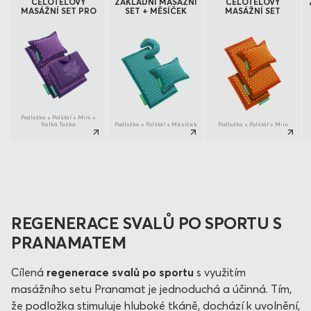
CELOTĚLOVÝ
ZÁKLADNÍ MASÁŽNÍ
CELOTĚLOVÝ
MASÁŽNÍ SET PRO
SET + MĚSÍČEK
MASÁŽNÍ SET
Podložka + Polštář + Mini +
Velká Taška
Podložka + Polštář + Měsíček
Podložka + Polštář + Mini
REGENERACE SVALŮ PO SPORTU S
PRANAMATEM
Cílená
regenerace svalů po sportu
s využitím
masážního setu Pranamat je jednoduchá a účinná. Tím,
že podložka stimuluje hluboké tkáně, dochází k uvolnění,