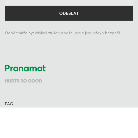
Odběr může být kdykoli zrušen a vaše údaje jsou vždy v bezpečí.
FAQ
Zásady dodání a vrácení
Lékařské prohlášení
Platební metody