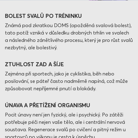
BOLEST SVALŮ PO TRÉNINKU
Známá pod zkratkou DOMS (opožděná svalová bolest),
tato potíž vzniká v důsledku drobných trhlin ve svalech
a následného zánětlivého procesu, který je pro růst svalů
nezbytný, ale bolestivý.
ZTUHLOST ZAD A ŠÍJE
Zejména při sportech, jako je cyklistika, běh nebo
posilování, se páteř často nadměrně napíná, což může
způsobovat nepříjemné pnutí a blokády.
ÚNAVA A PŘETÍŽENÍ ORGANISMU
Pocit únavy není jen fyzický, ale i psychický. Po zátěži
potřebuje péči nejen vaše tělo, ale i centrální nervová
soustava. Regenerace svalů po cvičení a pitný režim u
sportovců po výkonu je cesta k úspěchu.