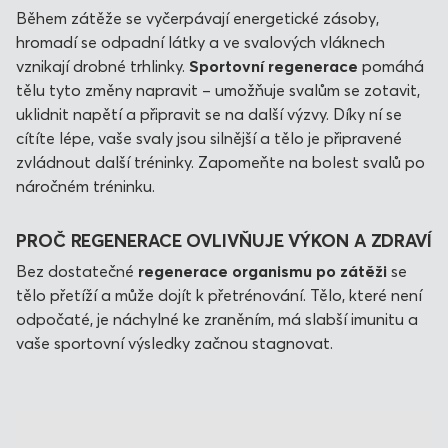
Během zátěže se vyčerpávají energetické zásoby,
hromadí se odpadní látky a ve svalových vláknech
vznikají drobné trhlinky.
Sportovní regenerace
pomáhá
tělu tyto změny napravit – umožňuje svalům se zotavit,
uklidnit napětí a připravit se na další výzvy. Díky ní se
cítíte lépe, vaše svaly jsou silnější a tělo je připravené
zvládnout další tréninky. Zapomeňte na bolest svalů po
náročném tréninku.
PROČ REGENERACE OVLIVŇUJE VÝKON A ZDRAVÍ
Bez dostatečné
regenerace organismu po zátěži
se
tělo přetíží a může dojít k přetrénování. Tělo, které není
odpočaté, je náchylné ke zraněním, má slabší imunitu a
vaše sportovní výsledky začnou stagnovat.