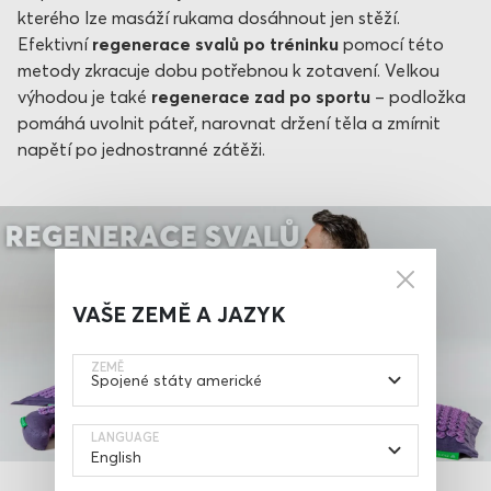
kterého lze masáží rukama dosáhnout jen stěží.
Efektivní
regenerace svalů po tréninku
pomocí této
metody zkracuje dobu potřebnou k zotavení. Velkou
výhodou je také
regenerace zad po sportu
– podložka
pomáhá uvolnit páteř, narovnat držení těla a zmírnit
napětí po jednostranné zátěži.
VAŠE ZEMĚ A JAZYK
ZEMĚ
LANGUAGE