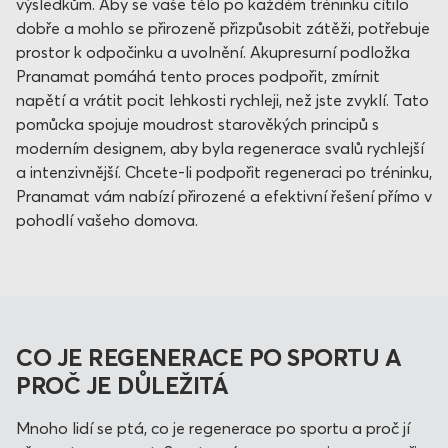
výsledkům. Aby se vaše tělo po každém tréninku cítilo
dobře a mohlo se přirozeně přizpůsobit zátěži, potřebuje
prostor k odpočinku a uvolnění. Akupresurní podložka
Pranamat pomáhá tento proces podpořit, zmírnit
napětí a vrátit pocit lehkosti rychleji, než jste zvyklí. Tato
pomůcka spojuje moudrost starověkých principů s
moderním designem, aby byla regenerace svalů rychlejší
a intenzivnější. Chcete-li podpořit regeneraci po tréninku,
Pranamat vám nabízí přirozené a efektivní řešení přímo v
pohodlí vašeho domova.
CO JE REGENERACE PO SPORTU A
PROČ JE DŮLEŽITÁ
Mnoho lidí se ptá, co je regenerace po sportu a proč jí