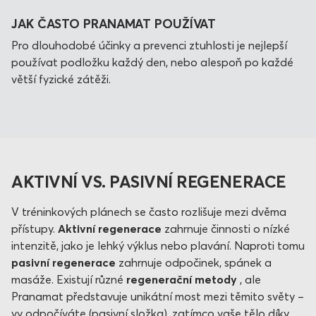
JAK ČASTO PRANAMAT POUŽÍVAT
Pro dlouhodobé účinky a prevenci ztuhlosti je nejlepší
používat podložku každý den, nebo alespoň po každé
větší fyzické zátěži.
AKTIVNÍ VS. PASIVNÍ REGENERACE
V tréninkových plánech se často rozlišuje mezi dvěma
přístupy.
Aktivní regenerace
zahrnuje činnosti o nízké
intenzitě, jako je lehký výklus nebo plavání. Naproti tomu
pasivní regenerace
zahrnuje odpočinek, spánek a
masáže. Existují různé
regenerační metody
, ale
Pranamat představuje unikátní most mezi těmito světy –
vy odpočíváte (pasivní složka), zatímco vaše tělo díky