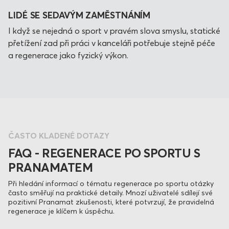
LIDÉ SE SEDAVÝM ZAMĚSTNÁNÍM
I když se nejedná o sport v pravém slova smyslu, statické
přetížení zad při práci v kanceláři potřebuje stejně péče
a regenerace jako fyzický výkon.
ČASTO KLADENÉ DOTAZY
FAQ - REGENERACE PO SPORTU S
PRANAMATEM
Při hledání informací o tématu regenerace po sportu otázky
často směřují na praktické detaily. Mnozí uživatelé sdílejí své
pozitivní Pranamat zkušenosti, které potvrzují, že pravidelná
regenerace je klíčem k úspěchu.