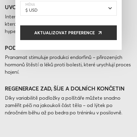
MĚNA
UVOLNĚNÍ SVALOVÉHO NAPĚTÍ
Intenzivní tlak hrotů působí jako hloubková masáž,
která "rozpouští" svalové uzly a snižuje napětí v
hypertonických svalech.
AKTUALIZOVAT PREFERENCE
PODPORA PŘIROZENÉ REGENERACE
Pranamat stimuluje produkci endorfinů – přirozených
hormonů štěstí a léků proti bolesti, které urychlují proces
hojení.
REGENERACE ZAD, ŠÍJE A DOLNÍCH KONČETIN
Díky variabilitě podložky a polštáře můžete snadno
zaměřit péči na jakoukoli část těla – od lýtek po
náročném běhu až po bedra po tréninku v posilovně.