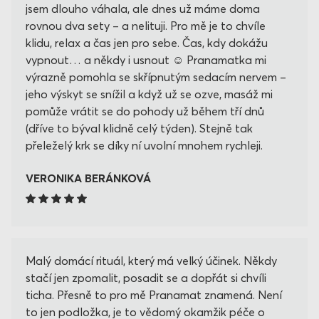
jsem dlouho váhala, ale dnes už máme doma
rovnou dva sety – a nelituji. Pro mě je to chvíle
klidu, relax a čas jen pro sebe. Čas, kdy dokážu
vypnout… a někdy i usnout ☺️ Pranamatka mi
výrazně pomohla se skřípnutým sedacím nervem –
jeho výskyt se snížil a když už se ozve, masáž mi
pomůže vrátit se do pohody už během tří dnů
(dříve to býval klidně celý týden). Stejně tak
přeleželý krk se díky ní uvolní mnohem rychleji.
VERONIKA BERÁNKOVÁ
Malý domácí rituál, který má velký účinek. Někdy
stačí jen zpomalit, posadit se a dopřát si chvíli
ticha. Přesně to pro mě Pranamat znamená. Není
to jen podložka, je to vědomý okamžik péče o