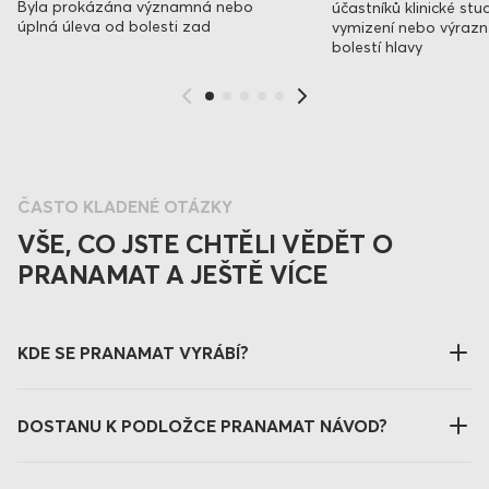
Byla prokázána významná nebo
účastníků klinické stud
úplná úleva od bolesti zad
vymizení nebo výrazn
bolestí hlavy
ČASTO KLADENÉ OTÁZKY
VŠE, CO JSTE CHTĚLI VĚDĚT O
PRANAMAT A JEŠTĚ VÍCE
KDE SE PRANAMAT VYRÁBÍ?
DOSTANU K PODLOŽCE PRANAMAT NÁVOD?