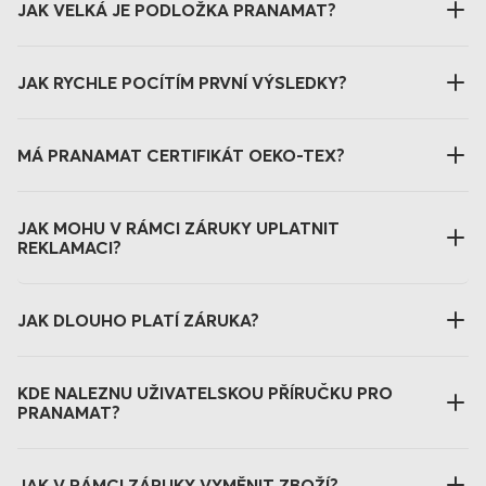
JAK VELKÁ JE PODLOŽKA PRANAMAT?
JAK RYCHLE POCÍTÍM PRVNÍ VÝSLEDKY?
MÁ PRANAMAT CERTIFIKÁT OEKO-TEX?
JAK MOHU V RÁMCI ZÁRUKY UPLATNIT
REKLAMACI?
JAK DLOUHO PLATÍ ZÁRUKA?
KDE NALEZNU UŽIVATELSKOU PŘÍRUČKU PRO
PRANAMAT?
JAK V RÁMCI ZÁRUKY VYMĚNIT ZBOŽÍ?