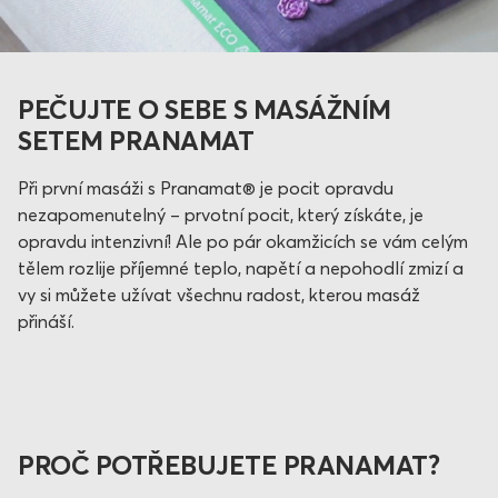
PEČUJTE O SEBE S MASÁŽNÍM
SETEM PRANAMAT
Při první masáži s Pranamat® je pocit opravdu
nezapomenutelný – prvotní pocit, který získáte, je
opravdu intenzivní! Ale po pár okamžicích se vám celým
tělem rozlije příjemné teplo, napětí a nepohodlí zmizí a
vy si můžete užívat všechnu radost, kterou masáž
přináší.
PROČ POTŘEBUJETE PRANAMAT?