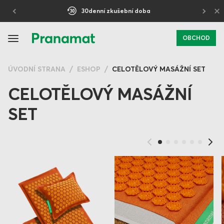
×
30denní zkušební doba
Doručeno nejpozději do 3 pracovních dnů
OBCHOD
ÚVODNÍ STRANA
ESHOP
CELOTĚLOVÝ MASÁŽNÍ SET
CELOTĚLOVÝ MASÁŽNÍ
SET