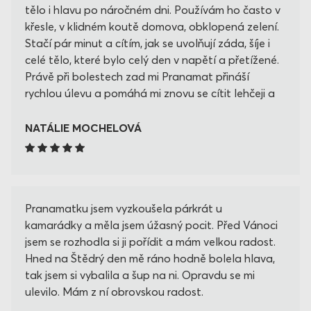
tělo i hlavu po náročném dni. Používám ho často v
křesle, v klidném koutě domova, obklopená zelení.
Stačí pár minut a cítím, jak se uvolňují záda, šíje i
celé tělo, které bylo celý den v napětí a přetížené.
Právě při bolestech zad mi Pranamat přináší
rychlou úlevu a pomáhá mi znovu se cítit lehčeji a
uvolněněji. 😊
NATÁLIE MOCHELOVÁ
Pranamatku jsem vyzkoušela párkrát u
kamarádky a měla jsem úžasný pocit. Před Vánoci
jsem se rozhodla si ji pořídit a mám velkou radost.
Hned na Štědrý den mě ráno hodně bolela hlava,
tak jsem si vybalila a šup na ni. Opravdu se mi
ulevilo. Mám z ní obrovskou radost.