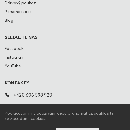
Dárkový poukaz
Personalizace
Blog
SLEDUJTE NÁS
Facebook
Instagram
YouTube
KONTAKTY
+420 606 598 920
info@pranamat.cz
Pokračováním v používání webu pranamat.cz souhlasíte
se zásadami cookies.
CZ
SPOJENÉ STÁTY AMERICKÉ