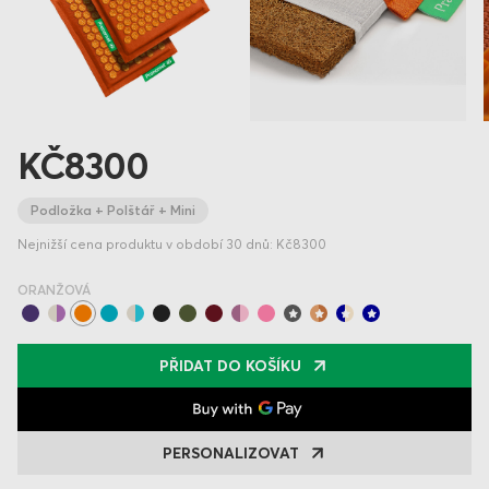
KČ8300
Podložka + Polštář + Mini
Nejnižší cena produktu v období 30 dnů: Kč8300
ORANŽOVÁ
PŘIDAT DO KOŠÍKU
PERSONALIZOVAT