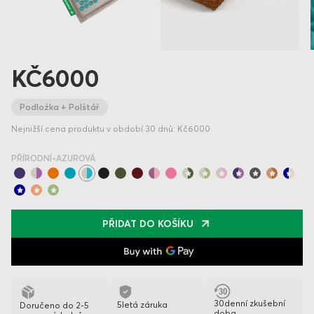
KČ6000
Podložka + Polštář
Nejnižší cena produktu v období 30 dnů: Kč6000
PŘÍRODNÍ-AZUROVÁ
PŘIDAT DO KOŠÍKU
30denní zkušební
5letá záruka
Doručeno do 2-5
doba