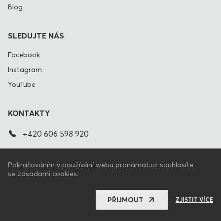
Blog
SLEDUJTE NÁS
Facebook
Instagram
YouTube
KONTAKTY
+420 606 598 920
info@pranamat.cz
Pokračováním v používání webu pranamat.cz souhlasíte
se zásadami cookies.
CZ
SPOJENÉ STÁTY AMERICKÉ
PŘIJMOUT
ZJISTIT VÍCE
Pranamat.cz © 2009 - 2026. All rights reserved.