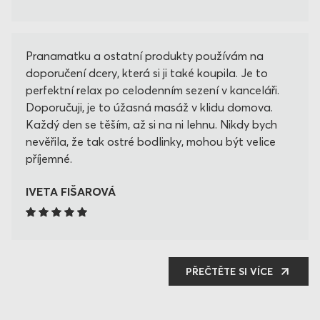
Pranamatku a ostatní produkty používám na
doporučení dcery, která si ji také koupila. Je to
perfektní relax po celodenním sezení v kanceláři.
Doporučuji, je to úžasná masáž v klidu domova.
Každý den se těším, až si na ni lehnu. Nikdy bych
nevěřila, že tak ostré bodlinky, mohou být velice
příjemné.
IVETA FIŠAROVÁ
PŘEČTĚTE SI VÍCE