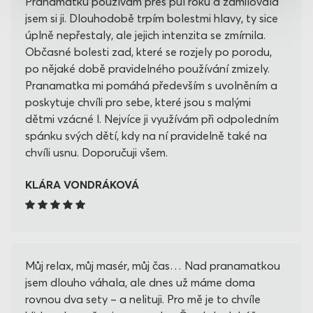
Pranamatku používám přes půl roku a zamilovala
jsem si ji. Dlouhodobě trpím bolestmi hlavy, ty sice
úplně nepřestaly, ale jejich intenzita se zmírnila.
Občasné bolesti zad, které se rozjely po porodu,
po nějaké době pravidelného používání zmizely.
Pranamatka mi pomáhá především s uvolněním a
poskytuje chvíli pro sebe, které jsou s malými
dětmi vzácné l. Nejvíce ji využívám při odpoledním
spánku svých dětí, kdy na ní pravidelně také na
chvíli usnu. Doporučuji všem.
KLÁRA VONDRÁKOVÁ
Můj relax, můj masér, můj čas… Nad pranamatkou
jsem dlouho váhala, ale dnes už máme doma
rovnou dva sety – a nelituji. Pro mě je to chvíle