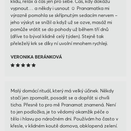
klidu, relax a čas jen pro sebe. Čas, kdy dokážu
vypnout… a někdy i usnout ☺️ Pranamatka mi
výrazně pomohla se skřípnutým sedacím nervem –
jeho výskyt se snížil a když už se ozve, masáž mi
pomůže vrátit se do pohody už během tří dnů
(dříve to býval klidně celý týden). Stejně tak
přeleželý krk se díky ní uvolní mnohem rychleji.
VERONIKA BERÁNKOVÁ
Malý domácí rituál, který má velký účinek. Někdy
stačí jen zpomalit, posadit se a dopřát si chvíli
ticha. Přesně to pro mě Pranamat znamená. Není
to jen podložka, je to vědomý okamžik péče o
tělo i hlavu po náročném dni. Používám ho často v
křesle, v klidném koutě domova, obklopená zelení.