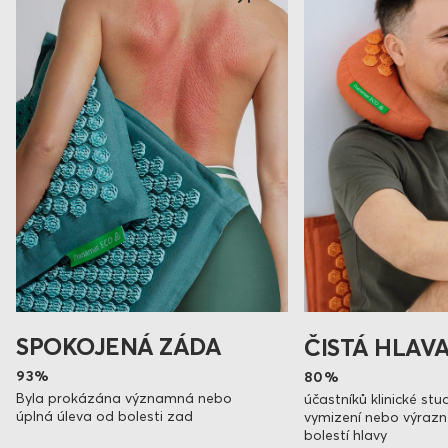
SPOKOJENÁ ZÁDA
ČISTÁ HLAV
93%
80%
Byla prokázána významná nebo
účastníků klinické stud
úplná úleva od bolesti zad
vymizení nebo výrazn
bolestí hlavy