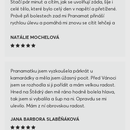
Stačí pár minut a cítím, jak se uvolňují záda, šíje i
celé tělo, které bylo celý den v napětí a přetížené.
Právě při bolestech zad mi Pranamat přináší
rychlou úlevu a pomáhá mi znovu se cítit lehčeji a
uvolněněji. 😊
NATÁLIE MOCHELOVÁ
Pranamatku jsem vyzkoušela párkrát u
kamarádky a měla jsem úžasný pocit. Před Vánoci
jsem se rozhodla si ji pořídit a mám velkou radost.
Hned na Štědrý den mě ráno hodně bolela hlava,
tak jsem si vybalila a šup na ni. Opravdu se mi
ulevilo. Mám z ní obrovskou radost.
JANA BARBORA SLABĚŇÁKOVÁ