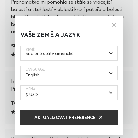
Pranamatka mi pomohla se stále se vracející
bolestí a ztuhlostí v oblasti krční páteře a bolesti
hlavy. Po pár týdnech pravidelného používání jsou
bolesti pryč, ale používám dál pro relaxaci a
uvolnění celého těla.
VAŠE ZEMĚ A JAZYK
SILVIE BRATOVÁ
ZEMĚ
LANGUAGE
Ideální relax po dlouhém a náročném dni.
Pranamat mi vždy uvolní ztuhlá záda.
MĚNA
TOMÁŠ POHANKA
AKTUALIZOVAT PREFERENCE