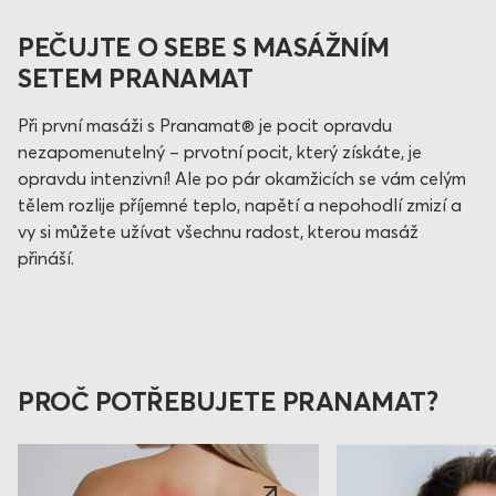
PEČUJTE O SEBE S MASÁŽNÍM
SETEM PRANAMAT
Při první masáži s Pranamat® je pocit opravdu
nezapomenutelný – prvotní pocit, který získáte, je
opravdu intenzivní! Ale po pár okamžicích se vám celým
tělem rozlije příjemné teplo, napětí a nepohodlí zmizí a
vy si můžete užívat všechnu radost, kterou masáž
přináší.
PROČ POTŘEBUJETE PRANAMAT?