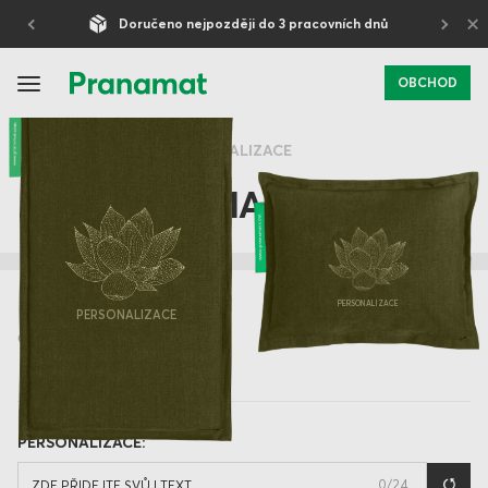
×
Doručeno nejpozději do 3 pracovních dnů
OBCHOD
ÚVODNÍ STRANA
PERSONALIZACE
ZÁKLADNÍ MASÁŽNÍ SET
PERSONALIZACE
PERSONALIZACE
OLIVOVÁ
PERSONALIZACE:
0
/24