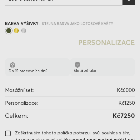
BARVA VÝŠIVKY:
STEJNÁ BARVA JAKO LOTOSOVÉ KVĚTY
PERSONALIZACE
5letá záruka
Do 15 pracovních dnů
Masážní set:
Kč6000
Personalizace:
Kč1250
Celkem:
Kč7250
Zaškrtnutím tohoto políčka potvrzuji svůj souhlas s tím,
že personalizovaný set Pranamat
není možné vrátit ani