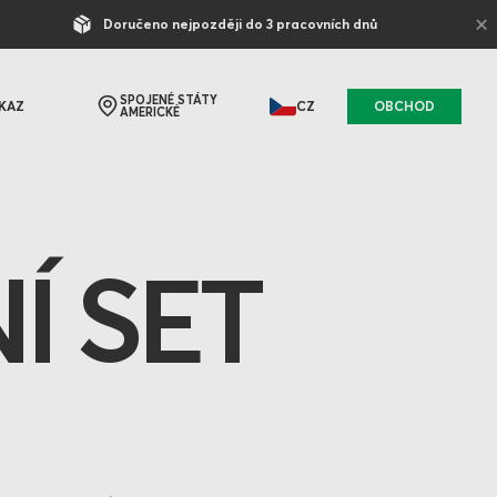
×
Doručeno nejpozději do 3 pracovních dnů
SPOJENÉ STÁTY
KAZ
CZ
OBCHOD
AMERICKÉ
Í SET