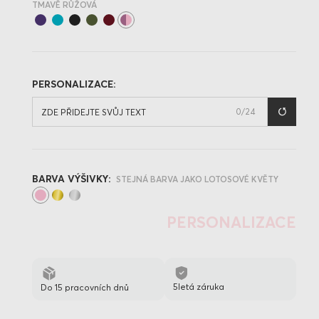
TMAVĚ RŮŽOVÁ
PERSONALIZACE:
0
/24
BARVA VÝŠIVKY:
STEJNÁ BARVA JAKO LOTOSOVÉ KVĚTY
PERSONALIZACE
5letá záruka
Do 15 pracovních dnů