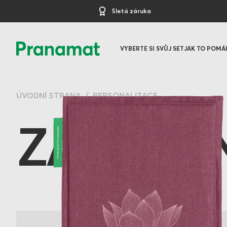
5letá záruka
VYBERTE SI SVŮJ SET
JAK TO POMÁ
ÚVODNÍ STRANA
PERSONALIZACE
ZÁKLADN