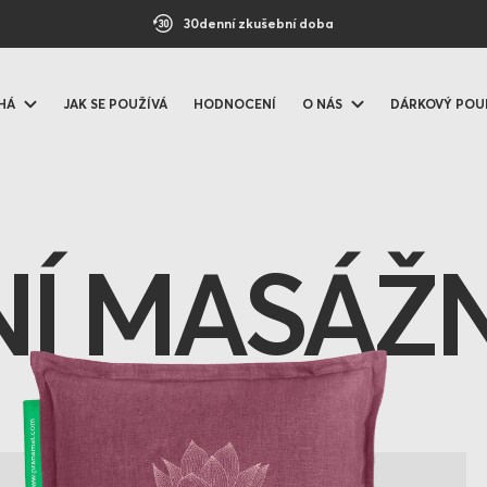
30denní zkušební doba
HÁ
JAK SE POUŽÍVÁ
HODNOCENÍ
O NÁS
DÁRKOVÝ POU
Í MASÁŽN