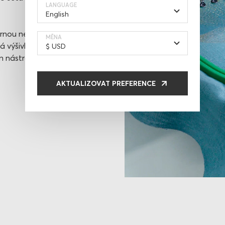
LANGUAGE
íbrnou nebo
MĚNA
vá výšivka
en nástrojem
AKTUALIZOVAT PREFERENCE