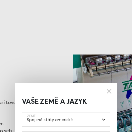
VAŠE ZEMĚ A JAZYK
aší továrně
ZEMĚ
ím
o setu –