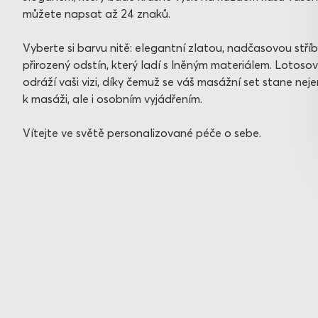
můžete napsat až 24 znaků.
Vyberte si barvu nitě: elegantní zlatou, nadčasovou stř
přirozený odstín, který ladí s lněným materiálem. Lotoso
odráží vaši vizi, díky čemuž se váš masážní set stane nej
k masáži, ale i osobním vyjádřením.
Vítejte ve světě personalizované péče o sebe.