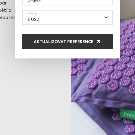
 pár
pětí a
MĚNA
terou masáž
AKTUALIZOVAT PREFERENCE