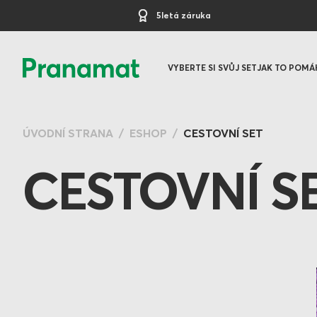
5letá záruka
VYBERTE SI SVŮJ SET
JAK TO POMÁ
ÚVODNÍ STRANA
ESHOP
CESTOVNÍ SET
CESTOVNÍ S