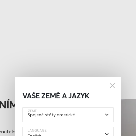
VAŠE ZEMĚ A JAZYK
ŽNÍM
ZEMĚ
enutelný –
LANGUAGE