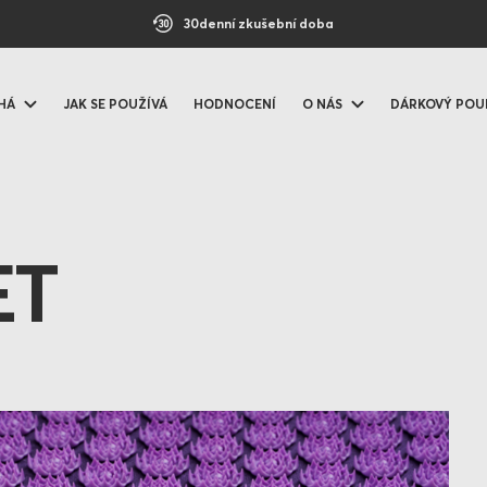
30denní zkušební doba
HÁ
JAK SE POUŽÍVÁ
HODNOCENÍ
O NÁS
DÁRKOVÝ POU
ET