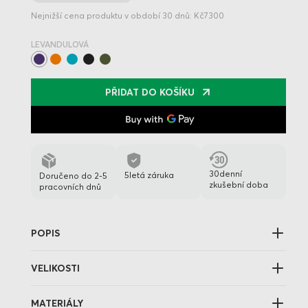
Nejnižší cena produktu v období 30 dnů: Kč7300
LEVANDULOVÁ
PŘIDAT DO KOŠÍKU
30denní
5letá záruka
Doručeno do 2-5
zkušební doba
pracovních dnů
POPIS
VELIKOSTI
MATERIÁLY