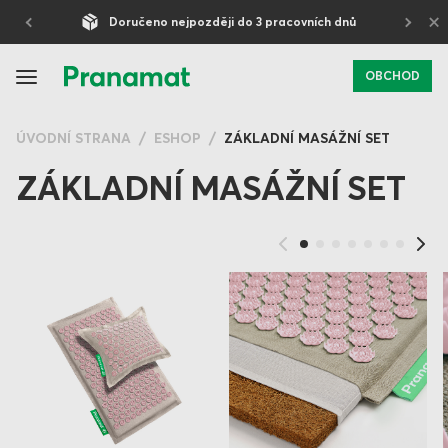
×
Doručeno nejpozději do 3 pracovních dnů
OBCHOD
ÚVODNÍ STRANA
ESHOP
ZÁKLADNÍ MASÁŽNÍ SET
ZÁKLADNÍ MASÁŽNÍ SET