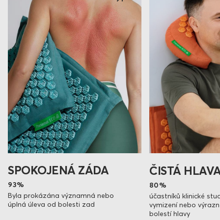
SPOKOJENÁ ZÁDA
ČISTÁ HLAV
93%
80%
Byla prokázána významná nebo
účastníků klinické stud
úplná úleva od bolesti zad
vymizení nebo výrazn
bolestí hlavy