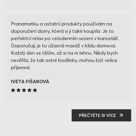
Pranamatku a ostatní produkty používám na
doporučení dcery, která si ji také koupila. Je to
perfektní relax po celodenním sezení v kanceláři.
Doporučuji, je to úžasná masáž v klidu domova.
Každý den se těším, až si na ni lehnu. Nikdy bych
nevěřila, že tak ostré bodlinky, mohou být velice
příjemné.
IVETA FIŠAROVÁ
PŘEČTĚTE SI VÍCE