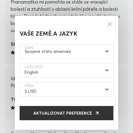
Pranamatka mi pomohla se stále se vracející
bolestí a ztuhlostí v oblasti krční páteře a bolesti
hlavy. Po pár týdnech pravidelného používání jsou
bolesti pryč, ale používám dál pro relaxaci a
uvolnění celého těla.
VAŠE ZEMĚ A JAZYK
SILVIE BRATOVÁ
ZEMĚ
LANGUAGE
Ideální relax po dlouhém a náročném dni.
Pranamat mi vždy uvolní ztuhlá záda.
MĚNA
TOMÁŠ POHANKA
AKTUALIZOVAT PREFERENCE