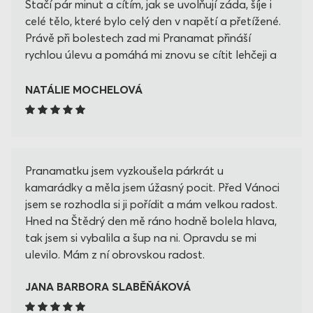
Stačí pár minut a cítím, jak se uvolňují záda, šíje i
celé tělo, které bylo celý den v napětí a přetížené.
Právě při bolestech zad mi Pranamat přináší
rychlou úlevu a pomáhá mi znovu se cítit lehčeji a
uvolněněji. 😊
NATÁLIE MOCHELOVÁ
Pranamatku jsem vyzkoušela párkrát u
kamarádky a měla jsem úžasný pocit. Před Vánoci
jsem se rozhodla si ji pořídit a mám velkou radost.
Hned na Štědrý den mě ráno hodně bolela hlava,
tak jsem si vybalila a šup na ni. Opravdu se mi
ulevilo. Mám z ní obrovskou radost.
JANA BARBORA SLABĚŇÁKOVÁ