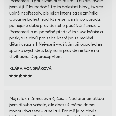
Pranamatku používám přes půl roku a zamilovala
jsem si ji. Dlouhodobě trpím bolestmi hlavy, ty sice
úplně nepřestaly, ale jejich intenzita se zmírnila.
Občasné bolesti zad, které se rozjely po porodu,
po nějaké době pravidelného používání zmizely.
Pranamatka mi pomáhá především s uvolněním a
poskytuje chvíli pro sebe, které jsou s malými
dětmi vzácné l. Nejvíce ji využívám při odpoledním
spánku svých dětí, kdy na ní pravidelně také na
chvíli usnu. Doporučuji všem.
KLÁRA VONDRÁKOVÁ
Můj relax, můj masér, můj čas… Nad pranamatkou
jsem dlouho váhala, ale dnes už máme doma
rovnou dva sety – a nelituji. Pro mě je to chvíle