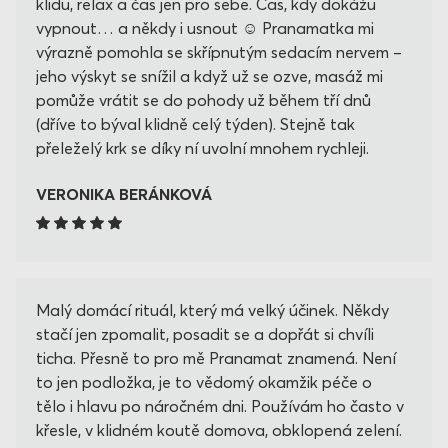
klidu, relax a čas jen pro sebe. Čas, kdy dokážu
vypnout… a někdy i usnout ☺️ Pranamatka mi
výrazně pomohla se skřípnutým sedacím nervem –
jeho výskyt se snížil a když už se ozve, masáž mi
pomůže vrátit se do pohody už během tří dnů
(dříve to býval klidně celý týden). Stejně tak
přeleželý krk se díky ní uvolní mnohem rychleji.
VERONIKA BERÁNKOVÁ
Malý domácí rituál, který má velký účinek. Někdy
stačí jen zpomalit, posadit se a dopřát si chvíli
ticha. Přesně to pro mě Pranamat znamená. Není
to jen podložka, je to vědomý okamžik péče o
tělo i hlavu po náročném dni. Používám ho často v
křesle, v klidném koutě domova, obklopená zelení.