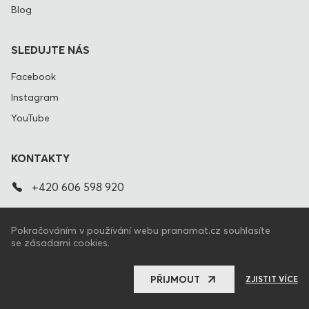
Blog
SLEDUJTE NÁS
Facebook
Instagram
YouTube
KONTAKTY
+420 606 598 920
info@pranamat.cz
Pokračováním v používání webu pranamat.cz souhlasíte
se zásadami cookies.
CZ
SPOJENÉ STÁTY AMERICKÉ
PŘIJMOUT
ZJISTIT VÍCE
Pranamat.cz © 2009 - 2026. All rights reserved.