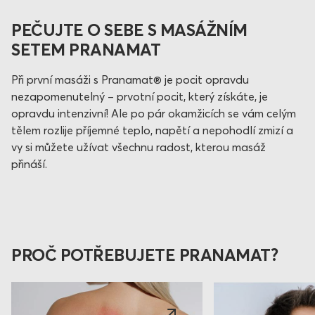
PEČUJTE O SEBE S MASÁŽNÍM
SETEM PRANAMAT
Při první masáži s Pranamat® je pocit opravdu
nezapomenutelný – prvotní pocit, který získáte, je
opravdu intenzivní! Ale po pár okamžicích se vám celým
tělem rozlije příjemné teplo, napětí a nepohodlí zmizí a
vy si můžete užívat všechnu radost, kterou masáž
přináší.
PROČ POTŘEBUJETE PRANAMAT?