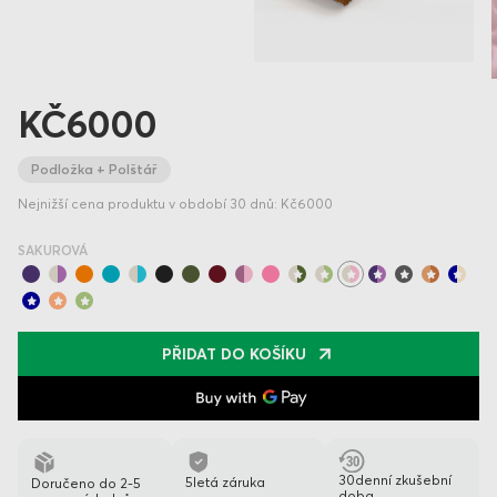
KČ6000
Podložka + Polštář
Nejnižší cena produktu v období 30 dnů: Kč6000
SAKUROVÁ
PŘIDAT DO KOŠÍKU
30denní zkušební
5letá záruka
Doručeno do 2-5
doba