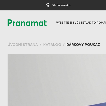
5letá záruka
VYBERTE SI SVŮJ SET
JAK TO POMÁ
ÚVODNÍ STRANA
KATALOG
DÁRKOVÝ POUKAZ