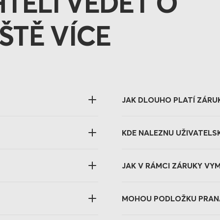
HTĚLI VĚDĚT O
ŠTĚ VÍCE
JAK DLOUHO PLATÍ ZÁRU
KDE NALEZNU UŽIVATELS
JAK V RÁMCI ZÁRUKY VYM
MOHOU PODLOŽKU PRANA