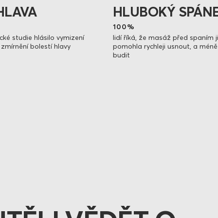
HLUBOKÝ SPÁN
HLAVA
100%
lidí říká, že masáž před spaním 
ické studie hlásilo vymizení
pomohla rychleji usnout, a méně 
zmírnění bolestí hlavy
budit