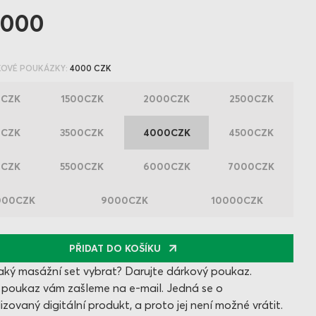
000
KOVÉ POUKÁZKY:
4000 CZK
0CZK
1500CZK
2000CZK
2500CZK
0CZK
3500CZK
4000CZK
4500CZK
0CZK
5500CZK
6000CZK
7000CZK
000CZK
9000CZK
10000CZK
PŘIDAT DO KOŠÍKU
jaký masážní set vybrat? Darujte dárkový poukaz.
poukaz vám zašleme na e-mail. Jedná se o
izovaný digitální produkt, a proto jej není možné vrátit.