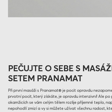
PEČUJTE O SEBE S MASÁ
SETEM PRANAMAT
Při první masáži s Pranamat® je pocit opravdu nezapom
prvotní pocit, který získáte, je opravdu intenzivní! Ale po
okamžicích se vám celým tělem rozlije příjemné teplo, na
nepohodlí zmizí a vy si můžete užívat všechnu radost, k