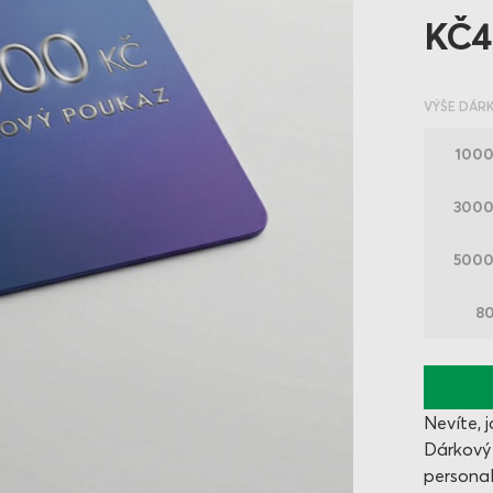
KČ4
VÝŠE DÁR
100
300
500
8
Nevíte, 
Dárkový 
personal