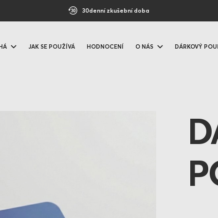
30denní zkušební doba
HÁ
JAK SE POUŽÍVÁ
HODNOCENÍ
O NÁS
DÁRKOVÝ POU
D
P