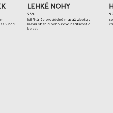
EK
LEHKÉ NOHY
95%
9
jim
lidí říká, že pravidelná masáž zlepšuje
so
se v noci
krevní oběh a odbourává necitlivost a
ča
bolest