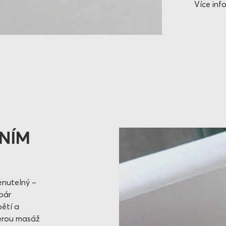
Více inf
ŽNÍM
enutelný –
 pár
pětí a
terou masáž