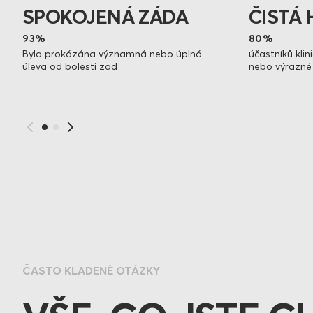
SPOKOJENÁ ZÁDA
ČISTÁ 
93%
80%
Byla prokázána významná nebo úplná
účastníků klin
úleva od bolesti zad
nebo výrazné 
ČASTO KLADENÉ OTÁZKY