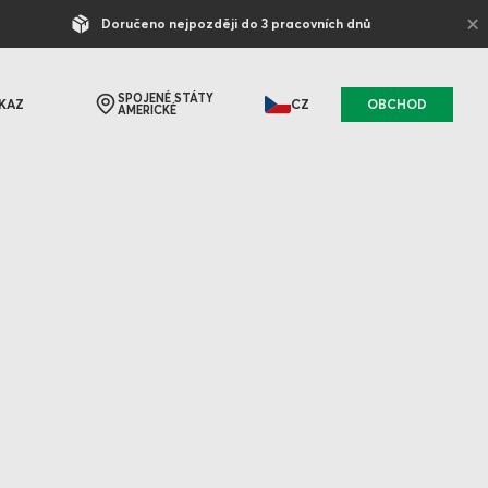
×
Doručeno nejpozději do 3 pracovních dnů
SPOJENÉ STÁTY
KAZ
CZ
OBCHOD
AMERICKÉ