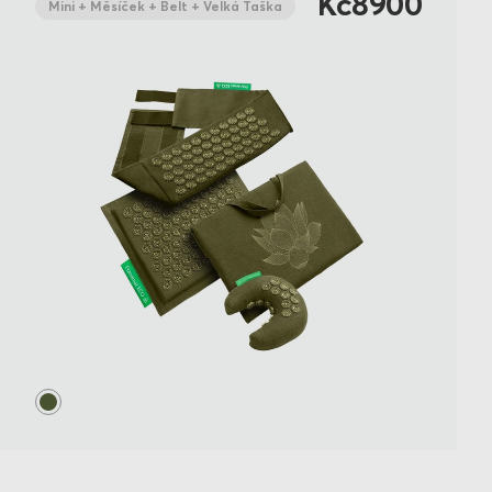
Kč8900
Mini + Měsíček + Belt + Velká Taška