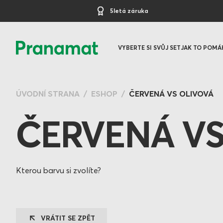
5letá záruka
VYBERTE SI SVŮJ SET
JAK TO POMÁ
ÚVODNÍ STRANA
ESHOP
ČERVENÁ VS OLIVOVÁ
ČERVENÁ VS
Kterou barvu si zvolíte?
VRÁTIT SE ZPĚT