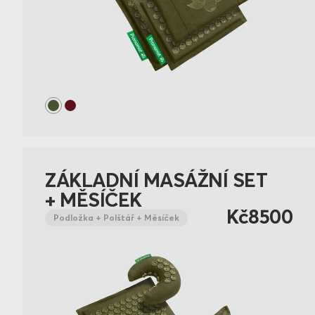
ZÁKLADNÍ MASÁŽNÍ SET
+ MĚSÍČEK
Kč8500
Podložka + Polštář + Měsíček