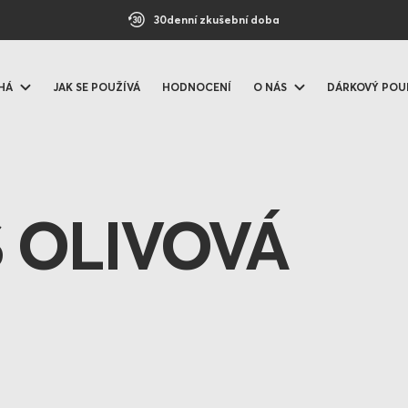
30denní zkušební doba
HÁ
JAK SE POUŽÍVÁ
HODNOCENÍ
O NÁS
DÁRKOVÝ POU
 OLIVOVÁ